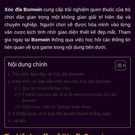
Xóc đĩa Bomwin
cung cấp trải nghiệm quen thuộc của trò
chơi dân gian trong một không gian giải trí hiện đại và
chuyên nghiệp. Người chơi sẽ được hòa mình vào từng
ván cược kịch tính nhờ giao diện thiết kế đẹp mắt. Tham
gia ngay tại
Bomwin
thông qua việc học hỏi các thông tin
liên quan về tựa game trong nội dung bên dưới.
Nội dung chính
Tìm hiểu ban đầu về Xóc đĩa Bomwin
Kiến thức cơ bản cần nhớ khi chơi Xóc đĩa Bomwin
Quy tắc trong một bàn chơi
Ý nghĩa của cửa đặt và tỷ lệ tương ứng trong Xóc đĩa
Bomwin
Cách thức nhận hũ Jackpot hoặc Minor
3 Chiến lược chơi Xóc đĩa Bowin nhanh thắng cuộc
Lời kết