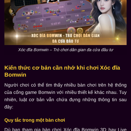
Xóc đĩa Bomwin – Trò chơi dân gian đa cửa đầu tư
Kiến thức cơ bản cần nhớ khi chơi Xóc đĩa
Bomwin
Người chơi có thể tìm thấy nhiều bàn chơi trên hệ thống
của cổng
game Bomwin
với nhiều thiết kế khác nhau. Tuy
nhiên, luật cơ bản vẫn chứa đựng những thông tin sau
đây:
Quy tắc trong một bàn chơi
Dù bạn tham gia bàn chơi Xóc đĩa Bomwin 3D hay Live