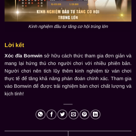
Kinh nghiệm đầu tư tăng cơ hội trúng lớn
Lời kết
Xóc đĩa Bomwin
sở hữu cách thức tham gia đơn giản và
mang lại hứng thú cho người chơi với nhiều phiên bản.
Người chơi nên tích lũy thêm kinh nghiệm từ ván chơi
thực tế để tăng khả năng phán đoán chính xác. Tham gia
vào Bomwin để được trải nghiệm bàn chơi chất lượng và
kịch tính!