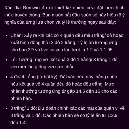
Xóc đĩa Bomwin được thiết kế nhiều cửa đặt hơn hình
thức truyền thống. Bạn muốn bắt đầu suôn sẻ hãy hiểu rõ ý
nghĩa của từng lựa chọn và tỷ lệ thưởng ngay sau đây:
Chẵn: Xảy ra khi các có 4 quân đều màu trắng/ đỏ hoặc
xuất hiện đồng thời 2 đỏ 2 trắng. Tỷ lệ ăn tương ứng
cho bàn 3D và live casino lần lượt là 1:2 và 1:1.95.
Lẻ: Tương ứng với kết quả 3 đỏ 1 trắng/ 3 trắng 1 đỏ
với mức ăn giống với cửa chẵn.
4 đỏ/ 4 trắng (tứ bất kỳ): Đặt vào cửa này thắng cuộc
nếu kết quả về 4 quân đều đỏ hoặc đều trắng. Mức
nhân thưởng tương ứng từ gấp 14.5 đến 16 cho các
phiên bản.
3 trắng/ 1 đỏ: Dự đoán chính xác các mặt của quân vị về
3 trắng và 1 đỏ. Các phiên bản sẽ có tỷ lệ ăn từ 1:2.9
đến 1.4.