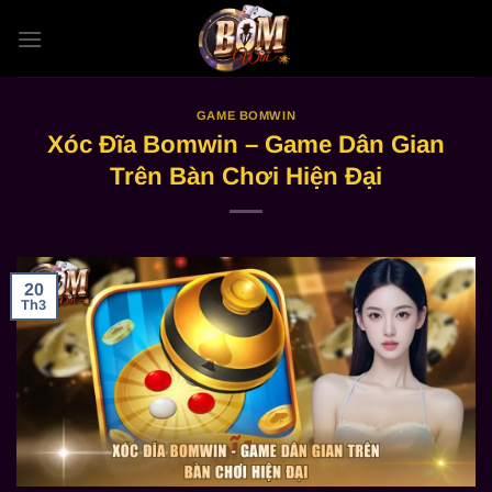
Bỏ
qua
nội
dung
GAME BOMWIN
Xóc Đĩa Bomwin – Game Dân Gian
Trên Bàn Chơi Hiện Đại
20
Th3