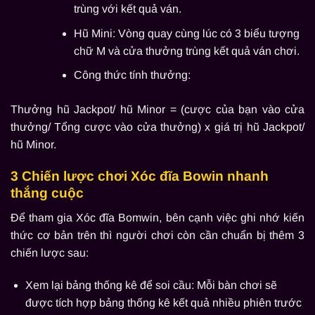
trùng với kết quả ván.
Hũ Mini: Vòng quay cùng lúc có 3 biểu tượng
chữ M và cửa thưởng trùng kết quả ván chơi.
Công thức tính thưởng:
Thưởng hũ Jackpot/ hũ Minor = (cược của bạn vào cửa
thưởng/ Tổng cược vào cửa thưởng) x giá trị hũ Jackpot/
hũ Minor.
3 Chiến lược chơi Xóc đĩa Bowin nhanh
thắng cuộc
Để tham gia Xóc đĩa Bomwin, bên cạnh việc ghi nhớ kiến
thức cơ bản trên thì người chơi còn cần chuẩn bị thêm 3
chiến lược sau:
Xem lại bảng thống kê để soi cầu: Mỗi bàn chơi sẽ
được tích hợp bảng thống kê kết quả nhiều phiên trước