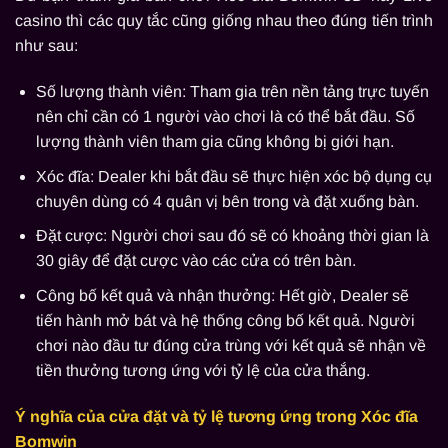
casino thì các quy tắc cũng giống nhau theo đúng tiến trình
như sau:
Số lượng thành viên: Tham gia trên nền tảng trực tuyến
nên chỉ cần có 1 người vào chơi là có thể bắt đầu. Số
lượng thành viên tham gia cũng không bị giới hạn.
Xóc đĩa: Dealer khi bắt đầu sẽ thực hiện xóc bộ dụng cụ
chuyên dùng có 4 quân vị bên trong và đặt xuống bàn.
Đặt cược: Người chơi sau đó sẽ có khoảng thời gian là
30 giây để đặt cược vào các cửa có trên bàn.
Công bố kết quả và nhận thưởng: Hết giờ, Dealer sẽ
tiến hành mở bát và hệ thống công bố kết quả. Người
chơi nào đầu tư đúng cửa trùng với kết quả sẽ nhận về
tiền thưởng tương ứng với tỷ lệ của cửa thắng.
Ý nghĩa của cửa đặt và tỷ lệ tương ứng trong Xóc đĩa
Bomwin