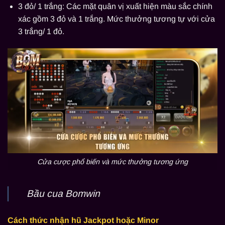
3 đỏ/ 1 trắng: Các mặt quân vị xuất hiện màu sắc chính
xác gồm 3 đỏ và 1 trắng. Mức thưởng tương tự với cửa
3 trắng/ 1 đỏ.
Cửa cược phổ biến và mức thưởng tương ứng
Bầu cua Bomwin
Cách thức nhận hũ Jackpot hoặc Minor