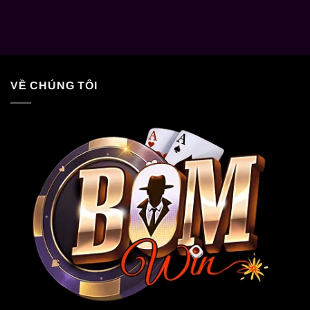
VỀ CHÚNG TÔI