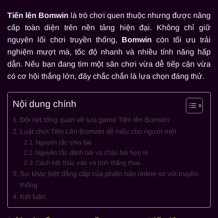
Tiến lên Bomwin
là trò chơi quen thuộc nhưng được nâng
cấp toàn diện trên nền tảng hiện đại. Không chỉ giữ
nguyên lối chơi truyền thống,
Bomwin
còn tối ưu trải
nghiệm mượt mà, tốc độ nhanh và nhiều tính năng hấp
dẫn. Nếu bạn đang tìm một sân chơi vừa dễ tiếp cận vừa
có cơ hội thắng lớn, đây chắc chắn là lựa chọn đáng thử.
Nội dung chính
Đôi nét tổng quan về tựa game Tiến lên Bomwin
Luật chơi Tiến Lên Bomwin dễ hiểu cho người mới
Nguyên tắc chia bài
Nguyên tắc đánh bài và chặn bài hợp lệ
Cách kết thúc ván và tính thắng thua
Sự khác biệt đẳng cấp của phiên bản online so với truyền
thống
Kết luận